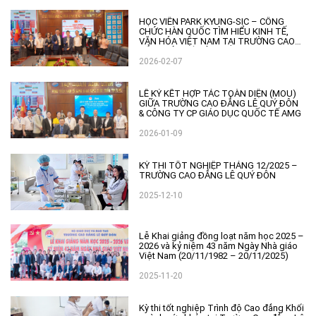
HỌC VIÊN PARK KYUNG-SIC – CÔNG
CHỨC HÀN QUỐC TÌM HIỂU KINH TẾ,
VĂN HÓA VIỆT NAM TẠI TRƯỜNG CAO
ĐẲNG LÊ QUÝ ĐÔN
2026-02-07
LỄ KÝ KẾT HỢP TÁC TOÀN DIỆN (MOU)
GIỮA TRƯỜNG CAO ĐẲNG LÊ QUÝ ĐÔN
& CÔNG TY CP GIÁO DỤC QUỐC TẾ AMG
2026-01-09
KỲ THI TỐT NGHIỆP THÁNG 12/2025 –
TRƯỜNG CAO ĐẲNG LÊ QUÝ ĐÔN
2025-12-10
Lễ Khai giảng đồng loạt năm học 2025 –
2026 và kỷ niệm 43 năm Ngày Nhà giáo
Việt Nam (20/11/1982 – 20/11/2025)
2025-11-20
Kỳ thi tốt nghiệp Trình độ Cao đẳng Khối