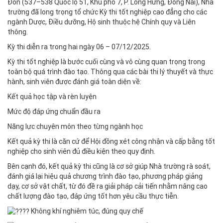
Đôn (537–538 Quốc lộ 51, Khu phố 7, P. Long Hưng, Đồng Nai), Nhà
trường đã long trọng tổ chức Kỳ thi tốt nghiệp cao đẳng cho các
ngành Dược, Điều dưỡng, Hộ sinh thuộc hệ Chính quy và Liên
thông.
Kỳ thi diễn ra trong hai ngày 06 – 07/12/2025.
Kỳ thi tốt nghiệp là bước cuối cùng và vô cùng quan trọng trong
toàn bộ quá trình đào tạo. Thông qua các bài thi lý thuyết và thực
hành, sinh viên được đánh giá toàn diện về:
Kết quả học tập và rèn luyện
Mức độ đáp ứng chuẩn đầu ra
Năng lực chuyên môn theo từng ngành học
Kết quả kỳ thi là căn cứ để Hội đồng xét công nhận và cấp bằng tốt
nghiệp cho sinh viên đủ điều kiện theo quy định.
Bên cạnh đó, kết quả kỳ thi cũng là cơ sở giúp Nhà trường rà soát,
đánh giá lại hiệu quả chương trình đào tạo, phương pháp giảng
dạy, cơ sở vật chất, từ đó đề ra giải pháp cải tiến nhằm nâng cao
chất lượng đào tạo, đáp ứng tốt hơn yêu cầu thực tiễn.
Không khí nghiêm túc, đúng quy chế