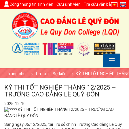
Cổng thông tin sinh viên
Cựu sinh viên
Tra cứu văn bằng
Trang chủ
Tin tức - Sự kiện
KỲ THI TỐT NGHIỆP THÁN
KỲ THI TỐT NGHIỆP THÁNG 12/2025 –
TRƯỜNG CAO ĐẲNG LÊ QUÝ ĐÔN
2025-12-10
KỲ THI TỐT NGHIỆP THÁNG 12/2025 – TRƯỜNG CAO
ĐẲNG LÊ QUÝ ĐÔN
Sáng ngày 06/12/2025, tại Trụ sở chính Trường Cao đẳng Lê Quý