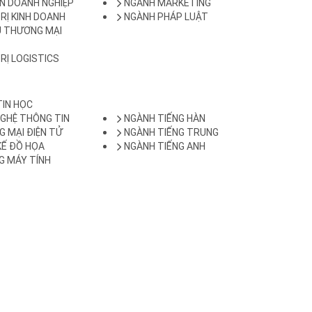
N DOANH NGHIỆP
NGÀNH MARKETING
RỊ KINH DOANH
NGÀNH PHÁP LUẬT
Ụ THƯƠNG MẠI
RỊ LOGISTICS
TIN HỌC
GHỆ THÔNG TIN
NGÀNH TIẾNG HÀN
 MẠI ĐIỆN TỬ
NGÀNH TIẾNG TRUNG
KẾ ĐỒ HỌA
NGÀNH TIẾNG ANH
G MÁY TÍNH