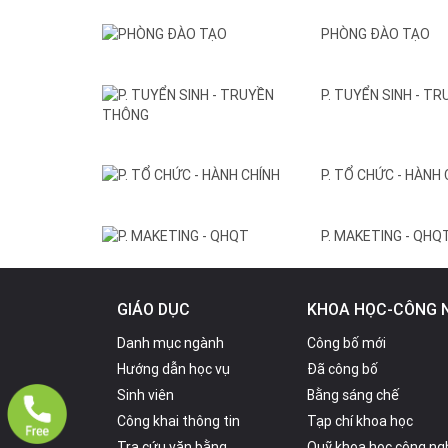
PHÒNG ĐÀO TẠO
P. TUYỂN SINH - T
P. TỔ CHỨC - HÀNH
P. MAKETING - QHQ
GIÁO DỤC
KHOA HỌC-CÔNG 
Danh mục ngành
Công bố mới
Hướng dẫn học vụ
Đã công bố
Sinh viên
Bằng sáng chế
Công khai thông tin
Tạp chí khoa học
Tra cứu văn bằng
Quỹ khoa học công ng