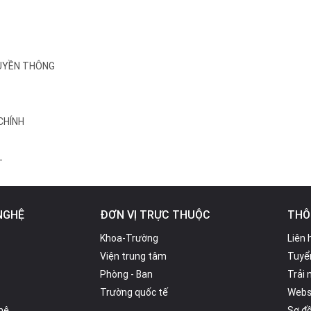
RUYỀN THÔNG
 CHÍNH
T
NGHỆ
ĐƠN VỊ TRỰC THUỘC
THÔ
Khoa-Trường
Liên 
Viện trung tâm
Tuyể
Phòng - Ban
Trải
Trường quốc tế
Webs
hệ
Sơ đồ