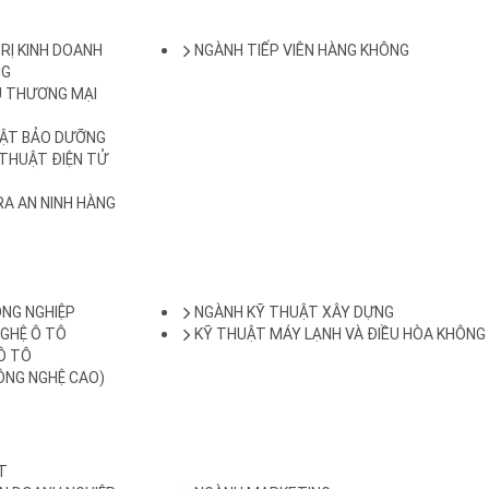
RỊ KINH DOANH
NGÀNH TIẾP VIÊN HÀNG KHÔNG
NG
Ụ THƯƠNG MẠI
UẬT BẢO DƯỠNG
Ỹ THUẬT ĐIỆN TỬ
RA AN NINH HÀNG
ÔNG NGHIỆP
NGÀNH KỸ THUẬT XÂY DỰNG
GHỆ Ô TÔ
KỸ THUẬT MÁY LẠNH VÀ ĐIỀU HÒA KHÔNG 
Ô TÔ
ÔNG NGHỆ CAO)
ẬT