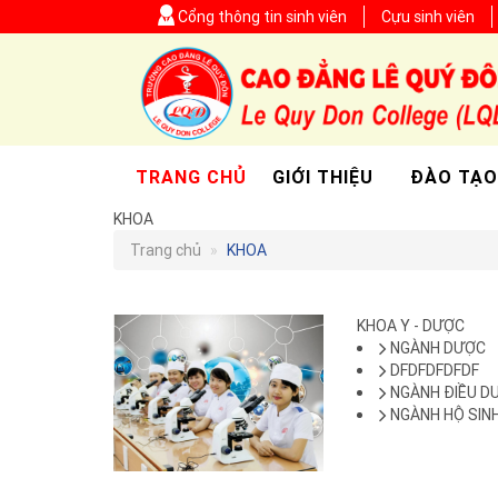
Cổng thông tin sinh viên
Cựu sinh viên
TRANG CHỦ
GIỚI THIỆU
ĐÀO TẠO
KHOA
Trang chủ
»
KHOA
KHOA Y - DƯỢC
NGÀNH DƯỢC
DFDFDFDFDF
NGÀNH ĐIỀU D
NGÀNH HỘ SIN