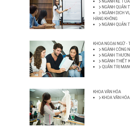
NGÀNH KẾ TOÁ
NGÀNH QUẢN T
NGÀNH DỊCH V
HÀNG KHÔNG
NGÀNH QUẢN T
KHOA NGOẠI NGỮ - 
NGÀNH CÔNG N
NGÀNH THƯƠNG
NGÀNH THIẾT 
QUẢN TRỊ MẠN
KHOA VĂN HÓA
KHOA VĂN HÓA