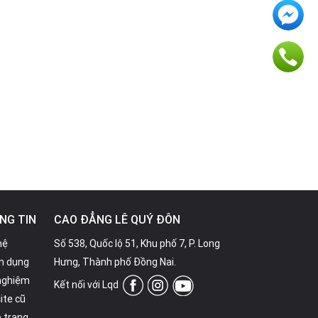
NG TIN
CAO ĐẲNG LÊ QUÝ ĐÔN
hệ
WINVN
Số 538, Quốc lộ 51, Khu phố 7, P. Long
n dụng
Hưng, Thành phố Đồng Nai.
 nghiệm
Kết nối với Lqd
ite cũ
 trang