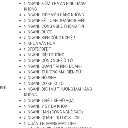
NGÀNH KIỂM TRA AN NINH HÀNG
KHÔNG
NGÀNH TIẾP VIÊN HÀNG KHÔNG
NGÀNH KẾ TOÁN DOANH NGHIỆP
NGÀNH CÔNG NGHỆ THÔNG TIN
NGÀNH DƯỢC
NGÀNH ĐIỆN CÔNG NGHIỆP
KHOA VĂN HÓA
DFDFDFDFDF
NGÀNH ĐIỀU DƯỠNG
NGÀNH CÔNG NGHỆ Ô TÔ
NGÀNH QUẢN TRỊ KINH DOANH
NGÀNH THƯƠNG MẠI ĐIỆN TỬ
NGÀNH HỘ SINH
NGÀNH CƠ KHÍ Ô TÔ
KHÍ
NGÀNH DỊCH VỤ THƯƠNG MẠI HÀNG
KHÔNG
NGÀNH THIẾT KẾ ĐỒ HỌA
NGÀNH Y SỸ ĐA KHOA
NGÀNH HÀN (CÔNG NGHỆ CAO)
NGÀNH QUẢN TRỊ LOGISTICS
QUẢN TRỊ MẠNG MÁY TÍNH