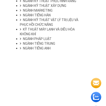
NGÀNH KỸ THUẬT PHỤC HÌNH RĂNG
NGÀNH KỸ THUẬT XÂY DỰNG
NGÀNH MARKETING
NGÀNH TIẾNG HÀN
NGÀNH KỸ THUẬT VẬT LÝ TRỊ LIỆU VÀ
PHỤC HỒI CHỨC NĂNG
KỸ THUẬT MÁY LẠNH VÀ ĐIỀU HÒA
KHÔNG KHÍ
NGÀNH PHÁP LUẬT
NGÀNH TIẾNG TRUNG
NGÀNH TIẾNG ANH