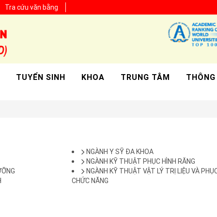
Tra cứu văn bằng
TUYỂN SINH
KHOA
TRUNG TÂM
THÔNG
NGÀNH Y SỸ ĐA KHOA
NGÀNH KỸ THUẬT PHỤC HÌNH RĂNG
ƯỠNG
NGÀNH KỸ THUẬT VẬT LÝ TRỊ LIỆU VÀ PHỤC
H
CHỨC NĂNG