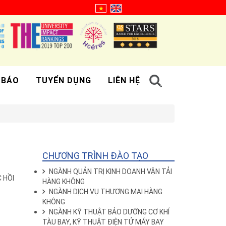
 BÁO
TUYỂN DỤNG
LIÊN HỆ
CHƯƠNG TRÌNH ĐÀO TẠO
NGÀNH QUẢN TRỊ KINH DOANH VẬN TẢI
 HỒI
HÀNG KHÔNG
NGÀNH DỊCH VỤ THƯƠNG MẠI HÀNG
KHÔNG
NGÀNH KỸ THUẬT BẢO DƯỠNG CƠ KHÍ
TÀU BAY, KỸ THUẬT ĐIỆN TỬ MÁY BAY