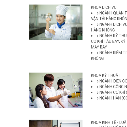
KHOA DỊCH VỤ
NGÀNH QUẢN T
VẬN TẢI HÀNG KHÔ
NGÀNH DỊCH V
HÀNG KHÔNG
NGÀNH KỸ TH
CƠ KHÍ TÀU BAY, K
MÁY BAY
NGÀNH KIỂM T
KHÔNG
KHOA KỸ THUẬT
NGÀNH ĐIỆN C
NGÀNH CÔNG N
NGÀNH CƠ KHÍ 
NGÀNH HÀN (C
KHOA KINH TẾ - LU