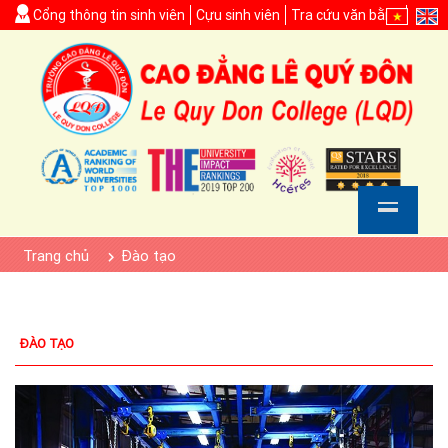
Cổng thông tin sinh viên
Cựu sinh viên
Tra cứu văn bằng
Trang chủ
Đào tạo
ĐÀO TẠO