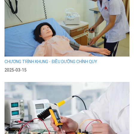
CHƯƠNG TRÌNH KHUNG - ĐIỀU DƯỠNG CHÍNH QUY
2025-03-15