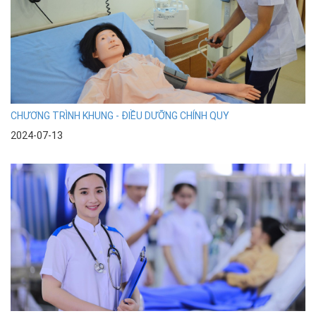
CHƯƠNG TRÌNH KHUNG - ĐIỀU DƯỠNG CHÍNH QUY
2024-07-13