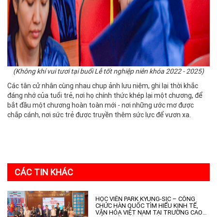
(Không khí vui tươi tại buổi Lễ tốt nghiệp niên khóa 2022 - 2025)
Các tân cử nhân cùng nhau chụp ảnh lưu niệm, ghi lại thời khắc
đáng nhớ của tuổi trẻ, nơi họ chính thức khép lại một chương, để
bắt đầu một chương hoàn toàn mới - nơi những ước mơ được
chắp cánh, nơi sức trẻ được truyền thêm sức lực để vươn xa.
CÁC TIN KHÁC
HỌC VIÊN PARK KYUNG-SIC – CÔNG
CHỨC HÀN QUỐC TÌM HIỂU KINH TẾ,
VĂN HÓA VIỆT NAM TẠI TRƯỜNG CAO