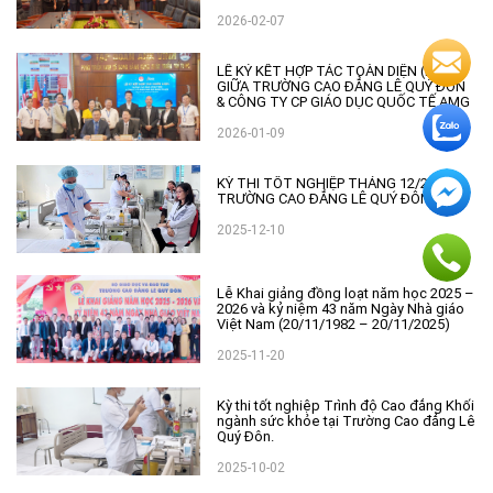
ĐẲNG LÊ QUÝ ĐÔN
2026-02-07
LỄ KÝ KẾT HỢP TÁC TOÀN DIỆN (MOU)
GIỮA TRƯỜNG CAO ĐẲNG LÊ QUÝ ĐÔN
& CÔNG TY CP GIÁO DỤC QUỐC TẾ AMG
2026-01-09
KỲ THI TỐT NGHIỆP THÁNG 12/2025 –
TRƯỜNG CAO ĐẲNG LÊ QUÝ ĐÔN
2025-12-10
Lễ Khai giảng đồng loạt năm học 2025 –
2026 và kỷ niệm 43 năm Ngày Nhà giáo
Việt Nam (20/11/1982 – 20/11/2025)
2025-11-20
Kỳ thi tốt nghiệp Trình độ Cao đẳng Khối
ngành sức khỏe tại Trường Cao đẳng Lê
Quý Đôn.
2025-10-02