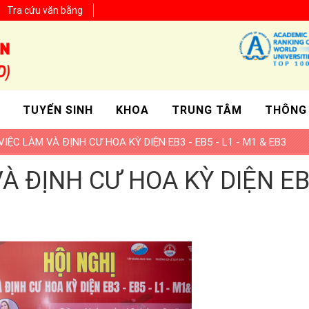
Tra cứu văn bằng
TUYỂN SINH
KHOA
TRUNG TÂM
THÔNG
VIỆC LÀM VÀ ĐỊNH CƯ HOA KỲ DIỆN EB3 - EB5 - L1 - M1 & EB3
À ĐỊNH CƯ HOA KỲ DIỆN EB