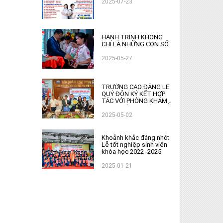
2025-07-23
HÀNH TRÌNH KHÔNG
CHỈ LÀ NHỮNG CON SỐ
2025-05-27
TRƯỜNG CAO ĐẲNG LÊ
QUÝ ĐÔN KÝ KẾT HỢP
TÁC VỚI PHÒNG KHÁM
NAM THÀNH PHÁT : MỞ
RỘNG CƠ HỘI ĐÀO TẠO
2025-05-02
VÀ DU HỌC
Khoảnh khắc đáng nhớ:
Lễ tốt nghiệp sinh viên
khóa học 2022 -2025
2025-01-21