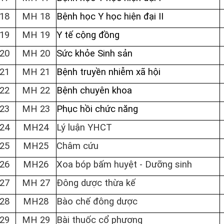
18
MH 18
Bệnh học Y học hiện đại II
19
MH 19
Y tế cộng đồng
20
MH 20
Sức khỏe Sinh sản
21
MH 21
Bệnh truyền nhiễm xã hội
22
MH 22
Bệnh chuyên khoa
23
MH 23
Phục hồi chức năng
24
MH24
Lý luận YHCT
25
MH25
Châm cứu
26
MH26
Xoa bóp bấm huyệt - Dưỡng sinh
27
MH 27
Đông dược thừa kế
28
MH28
Bào chế đông dược
29
MH 29
Bài thuốc cổ ph
ươ
ng