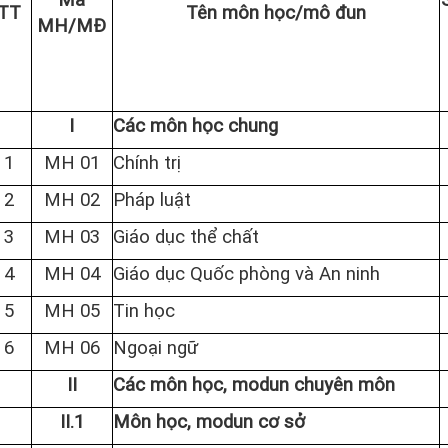
TT
Tên môn học/mô đun
MH/MĐ
I
Các môn học chung
1
MH 01
Chính trị
2
MH 02
Pháp luật
3
MH 03
Giáo dục thể chất
4
MH 04
Giáo dục Quốc phòng và An ninh
5
MH 05
Tin học
6
MH 06
Ngoại ngữ
II
Các môn học, modun chuyên môn
II.1
Môn học, modun cơ sở