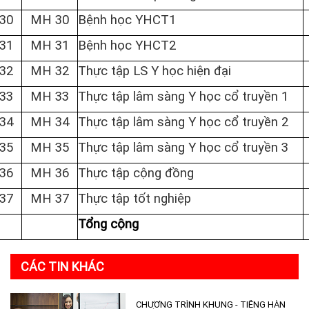
30
MH 30
Bệnh học YHCT1
31
MH 31
Bệnh học YHCT2
32
MH 32
Thực tập LS Y học hiện đại
33
MH 33
Thực tập lâm sàng Y học cổ truyền 1
34
MH 34
Thực tập lâm sàng Y học cổ truyền 2
35
MH 35
Thực tập lâm sàng Y học cổ truyền 3
36
MH 36
Thực tập cộng đồng
37
MH 37
Thực tập tốt nghiệp
Tổng cộng
CÁC TIN KHÁC
CHƯƠNG TRÌNH KHUNG - TIẾNG HÀN