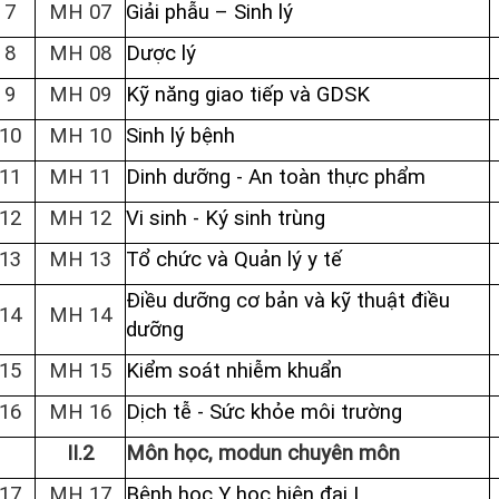
7
MH 07
Giải phẫu – Sinh lý
8
MH 08
Dược lý
9
MH 09
Kỹ năng giao tiếp và GDSK
10
MH 10
Sinh lý bệnh
11
MH 11
Dinh dưỡng - An toàn thực phẩm
12
MH 12
Vi sinh - Ký sinh trùng
13
MH 13
Tổ chức và Quản lý y tế
Điều dưỡng cơ bản và kỹ thuật điều
14
MH 14
dưỡng
15
MH 15
Kiểm soát nhiễm khuẩn
16
MH 16
Dịch tễ - Sức khỏe môi trường
II.2
Môn học, modun chuyên môn
17
MH 17
Bệnh học Y học hiện đại I