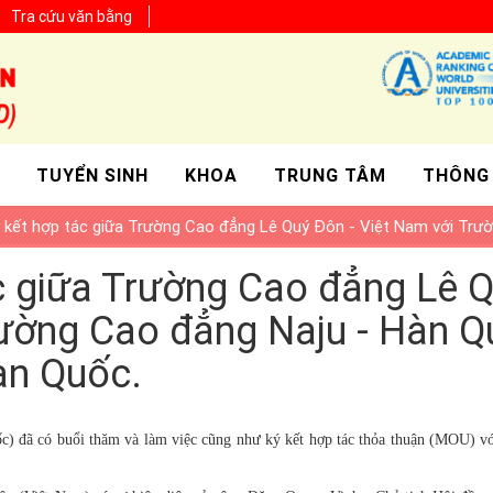
Tra cứu văn bằng
TUYỂN SINH
KHOA
TRUNG TÂM
THÔNG
ý kết hợp tác giữa Trường Cao đẳng Lê Quý Đôn - Việt Nam với Trư
ác giữa Trường Cao đẳng Lê 
rường Cao đẳng Naju - Hàn 
àn Quốc.
) đã có buổi thăm và làm việc cũng như ký kết hợp tác thỏa thuận (MOU) v