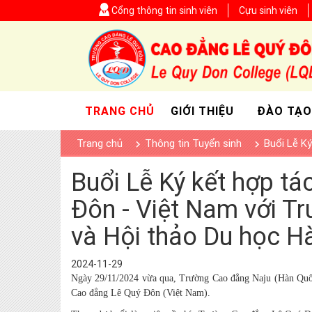
Cổng thông tin sinh viên
Cựu sinh viên
TRANG CHỦ
GIỚI THIỆU
ĐÀO TẠO
Trang chủ
Thông tin Tuyển sinh
Buổi Lễ K
Buổi Lễ Ký kết hợp t
Đôn - Việt Nam với T
và Hội thảo Du học H
2024-11-29
Ngày 29/11/2024 vừa qua, Trường Cao đẳng Naju (Hàn Quốc
Cao đẳng Lê Quý Đôn (Việt Nam).