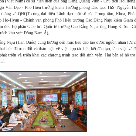
n (Việt Nam) có sự hiện diện của ông Đặng Quang Vinh - Chủ tịch Hội đồng 
gô Văn Đạo - Phó Hiệu trưởng kiêm Trưởng phòng Đào tạo, ThS. Nguyễn 
thông và QHQT cùng đại diện Lãnh đạo một số các Trung tâm, Khoa, Phòn
Jo Ho-Hyun - Chánh văn phòng Phó Hiệu trưởng Cao Đẳng Naju kiêm Giám 
 đốc Bộ phận Giao lưu Quốc tế trường Cao Đẳng Naju, ông Hong Ki Sun Gi
trách khu vực Đông Nam Á),...
g Naju (Hàn Quốc) cùng hướng đến mục tiêu đào tạo được nguồn nhân lực c
hai bên đã trao đổi và thảo luận về việc hợp tác liên kết đào tạo, làm việc và đ
t triển và triển khai các chương trình trao đổi sinh viên. Hai bên sẽ hỗ trợ
hất.