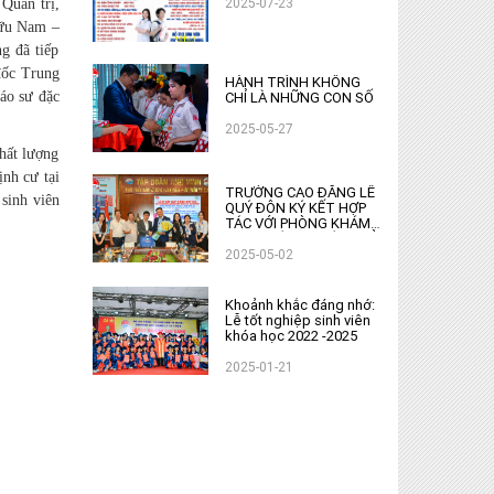
2025-07-23
Quản trị,
Hữu Nam –
g đã tiếp
đốc Trung
HÀNH TRÌNH KHÔNG
áo sư đặc
CHỈ LÀ NHỮNG CON SỐ
2025-05-27
hất lượng
ịnh cư tại
TRƯỜNG CAO ĐẲNG LÊ
 sinh viên
QUÝ ĐÔN KÝ KẾT HỢP
TÁC VỚI PHÒNG KHÁM
NAM THÀNH PHÁT : MỞ
RỘNG CƠ HỘI ĐÀO TẠO
2025-05-02
VÀ DU HỌC
Khoảnh khắc đáng nhớ:
Lễ tốt nghiệp sinh viên
khóa học 2022 -2025
2025-01-21