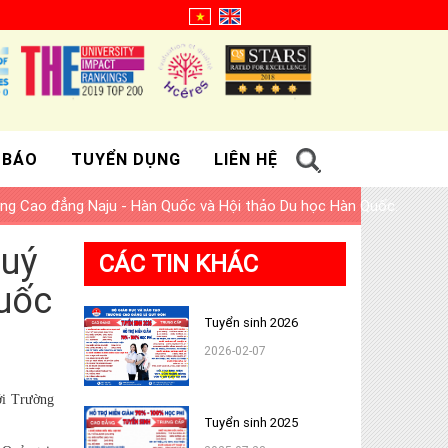
 BÁO
TUYỂN DỤNG
LIÊN HỆ
ờng Cao đẳng Naju - Hàn Quốc và Hội thảo Du học Hàn Quốc.
Quý
CÁC TIN KHÁC
Quốc
Tuyển sinh 2026
2026-02-07
ới Trường
Tuyển sinh 2025