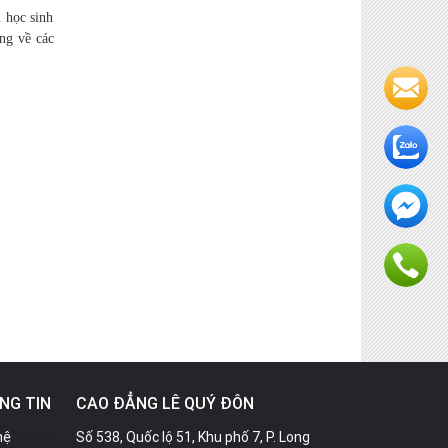
 học sinh
ng về các
NG TIN
CAO ĐẲNG LÊ QUÝ ĐÔN
hệ
WINVN
Số 538, Quốc lộ 51, Khu phố 7, P. Long