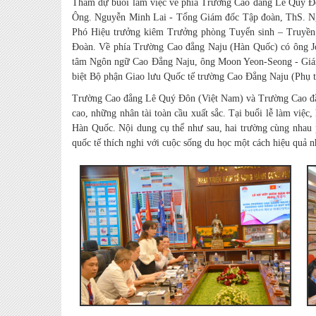
Tham dự buổi làm việc về phía Trường Cao đẳng Lê Quý Đô
Ông. Nguyễn Minh Lai - Tổng Giám đốc Tập đoàn, ThS. N
Phó Hiệu trưởng kiêm Trưởng phòng Tuyển sinh – Truyền 
Đoàn. Về phía Trường Cao đẳng Naju (Hàn Quốc) có ông 
tâm Ngôn ngữ Cao Đẳng Naju, ông Moon Yeon-Seong - Giám
biệt Bộ phận Giao lưu Quốc tế trường Cao Đẳng Naju (Phụ 
Trường Cao đẳng Lê Quý Đôn (Việt Nam) và Trường Cao đẳn
cao, những nhân tài toàn cầu xuất sắc. Tại buổi lễ làm việc, 
Hàn Quốc. Nội dung cụ thể như sau, hai trường cùng nhau phá
quốc tế thích nghi với cuộc sống du học một cách hiệu quả n